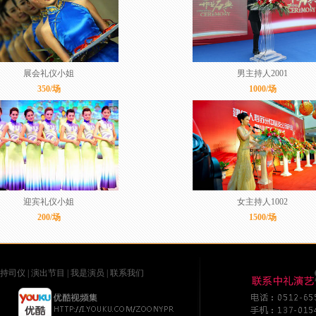
展会礼仪小姐
男主持人2001
350/场
1000/场
迎宾礼仪小姐
女主持人1002
200/场
1500/场
持司仪
|
演出节目
|
我是演员
|
联系我们