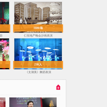
1600/场
目
仁恒地产晚会沙画表演
250/人
《太湖美》舞蹈表演