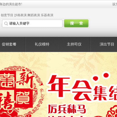
身边的演出超市!
设
创意节目
沙画表演
舞蹈表演
乐器表演
促销套餐
礼仪模特
主持司仪
演出节目