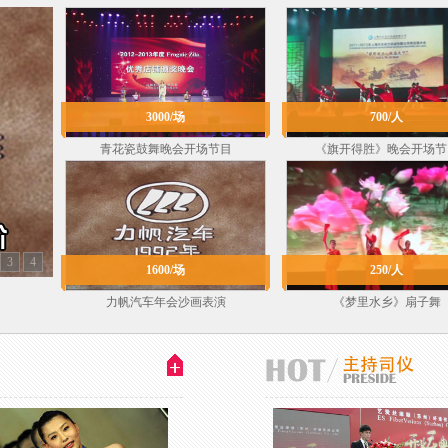
3000/场
700/人
青花瓷鼓舞晚会开场节目
《旗开得胜》晚会开场节
3
4
1600/场
250/人
力帆汽车年会沙画表演
《梦里水乡》扇子舞