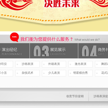
持司仪
沙画表演
外籍表演
激光表演
舞蹈
术小丑
杂技武术
少儿表演
明星模仿秀
花式
创意节目促销
沙画表演促