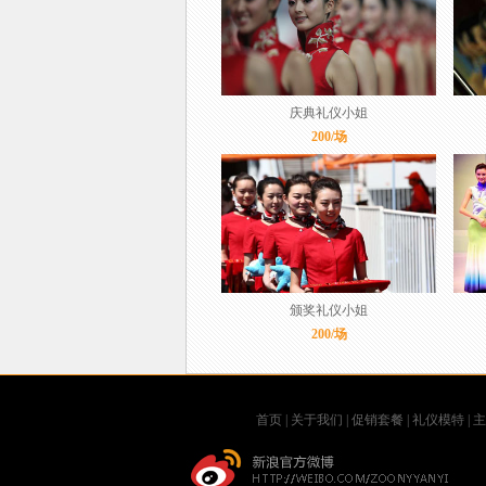
庆典礼仪小姐
200/场
颁奖礼仪小姐
200/场
首页
|
关于我们
|
促销套餐
|
礼仪模特
|
主