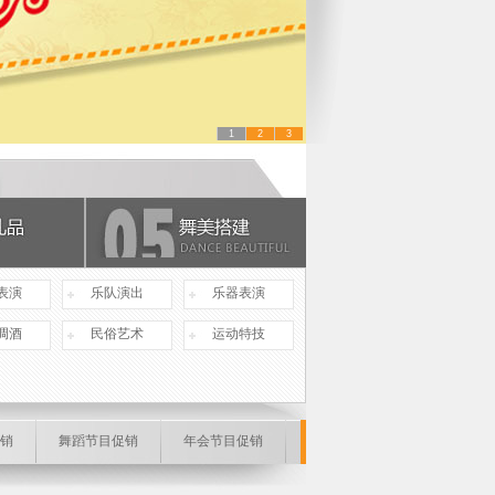
1
2
3
表演
乐队演出
乐器表演
调酒
民俗艺术
运动特技
销
舞蹈节目促销
年会节目促销