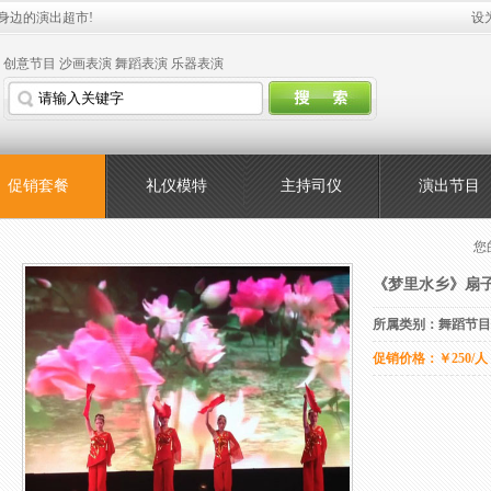
身边的演出超市!
设
创意节目
沙画表演
舞蹈表演
乐器表演
促销套餐
礼仪模特
主持司仪
演出节目
您
《梦里水乡》扇
所属类别：舞蹈节目
促销价格：￥250/人