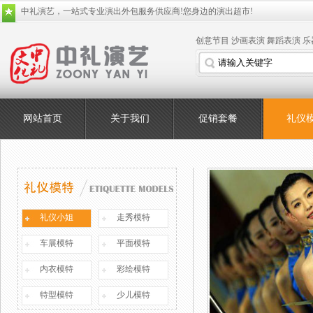
中礼演艺，一站式专业演出外包服务供应商!您身边的演出超市!
创意节目
沙画表演
舞蹈表演
乐
网站首页
关于我们
促销套餐
礼仪
礼仪小姐
走秀模特
车展模特
平面模特
内衣模特
彩绘模特
特型模特
少儿模特