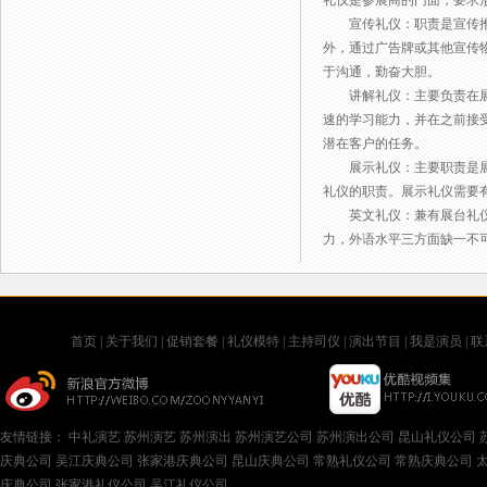
礼仪是参展商的门面，要求
宣传礼仪：职责是宣传推广
外，通过广告牌或其他宣传
于沟通，勤奋大胆。
讲解礼仪：主要负责在展台
速的学习能力，并在之前接
潜在客户的任务。
展示礼仪：主要职责是展示
礼仪的职责。展示礼仪需要
英文礼仪：兼有展台礼仪、
力，外语水平三方面缺一不
首页
|
关于我们
|
促销套餐
|
礼仪模特
|
主持司仪
|
演出节目
|
我是演员
|
联
友情链接：
中礼演艺
苏州演艺
苏州演出
苏州演艺公司
苏州演出公司
昆山礼仪公司
庆典公司
吴江庆典公司
张家港庆典公司
昆山庆典公司
常熟礼仪公司
常熟庆典公司
庆典公司
张家港礼仪公司
吴江礼仪公司