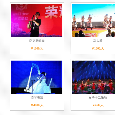
萨克斯独奏
马头琴
￥1000/人
￥1000/人
竖琴表演
女子十二乐坊
￥4000/人
￥450/人