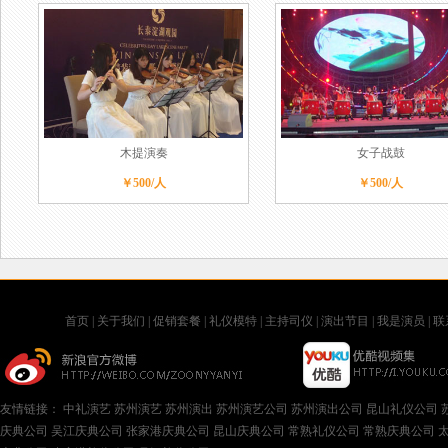
木提演奏
女子战鼓
￥500/人
￥500/人
首页
|
关于我们
|
促销套餐
|
礼仪模特
|
主持司仪
|
演出节目
|
我是演员
|
联
友情链接：
中礼演艺
苏州演艺
苏州演出
苏州演艺公司
苏州演出公司
昆山礼仪公司
庆典公司
吴江庆典公司
张家港庆典公司
昆山庆典公司
常熟礼仪公司
常熟庆典公司