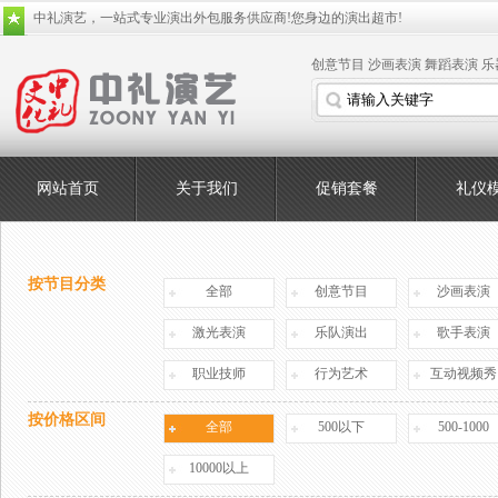
中礼演艺，一站式专业演出外包服务供应商!您身边的演出超市!
创意节目
沙画表演
舞蹈表演
乐
网站首页
关于我们
促销套餐
礼仪
按节目分类
全部
创意节目
沙画表演
激光表演
乐队演出
歌手表演
职业技师
行为艺术
互动视频秀
按价格区间
全部
500以下
500-1000
10000以上