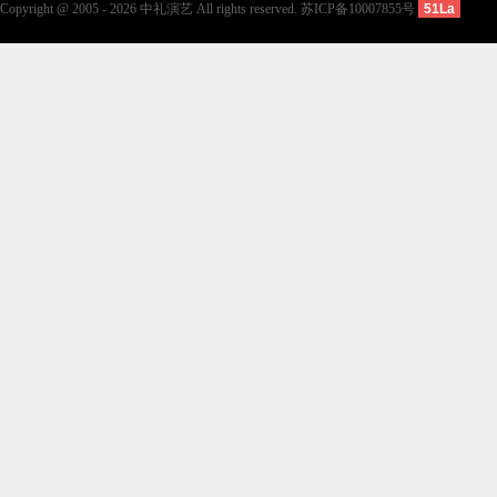
Copyright @ 2005 - 2026 中礼演艺 All rights reserved.
苏ICP备10007855号
51La